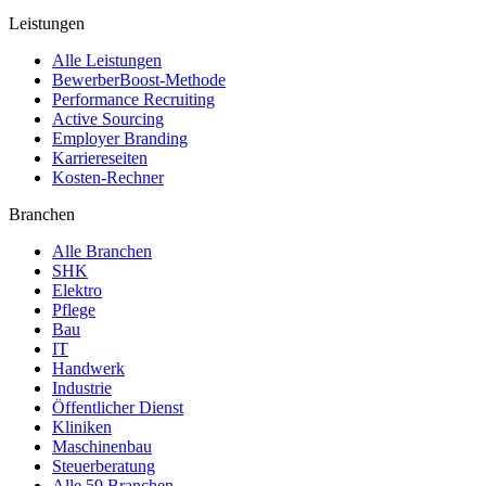
Leistungen
Alle Leistungen
BewerberBoost-Methode
Performance Recruiting
Active Sourcing
Employer Branding
Karriereseiten
Kosten-Rechner
Branchen
Alle Branchen
SHK
Elektro
Pflege
Bau
IT
Handwerk
Industrie
Öffentlicher Dienst
Kliniken
Maschinenbau
Steuerberatung
Alle 59 Branchen →